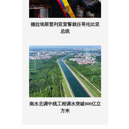
德拉埃斯普列亚宣誓就任哥伦比亚
总统
南水北调中线工程调水突破800亿立
方米