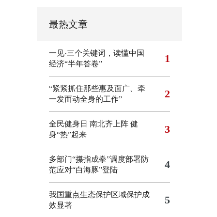
最热文章
一见·三个关键词，读懂中国
1
经济“半年答卷”
“紧紧抓住那些惠及面广、牵
2
一发而动全身的工作”
全民健身日 南北齐上阵 健
3
身“热”起来
多部门“攥指成拳”调度部署防
4
范应对“白海豚”登陆
我国重点生态保护区域保护成
5
效显著