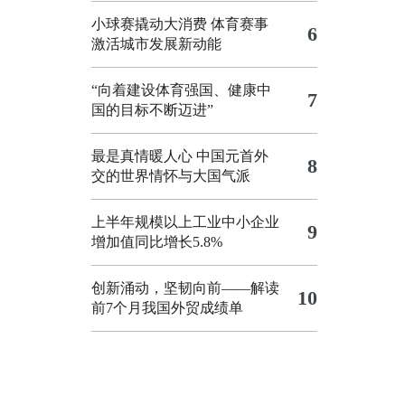
小球赛撬动大消费 体育赛事
6
激活城市发展新动能
“向着建设体育强国、健康中
7
国的目标不断迈进”
最是真情暖人心 中国元首外
8
交的世界情怀与大国气派
上半年规模以上工业中小企业
9
增加值同比增长5.8%
创新涌动，坚韧向前——解读
10
前7个月我国外贸成绩单