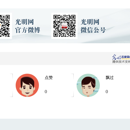
点赞
飘过
0
0