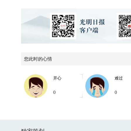
您此时的心情
开心
难过
0
0