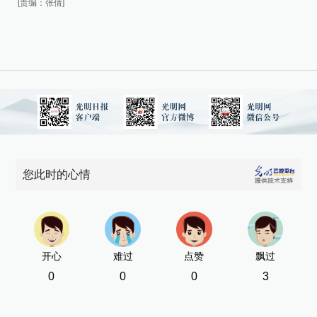
[责编：张倩]
[责
您此时的心情
开心
难过
点赞
飘过
0
0
0
3