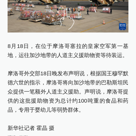
8月18日，在位于摩洛哥塞拉的皇家空军第一基
8
地，运往加沙地带的人道主义援助物资等待装运。
地
摩洛哥外交部18日晚发布声明说，根据国王穆罕默
摩
德六世的指示，摩洛哥将向加沙地带的巴勒斯坦民
德
众提供一笔额外人道主义援助。声明说，摩洛哥提
众
供的这批援助物资为总计约100吨重的食品和药
供
品，专用于婴幼儿等弱势群体。
品
新华社记者 霍晶 摄
新