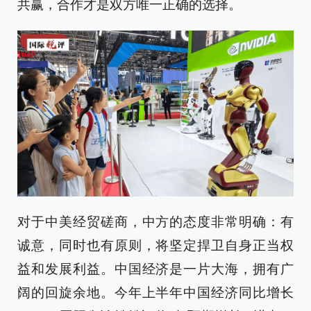
共赢，合作才是双方唯一正确的选择。
对于中美经贸磋商，中方的态度非常明确：有
诚意，同时也有原则，将坚定捍卫自身正当权
益和发展利益。中国经济是一片大海，拥有广
阔的回旋余地。今年上半年中国经济同比增长