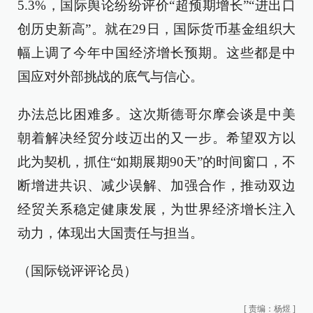
5.3%，国际舆论纷纷评价“超预期增长”“进出口
创历史新高”。就在29日，国际货币基金组织大
幅上调了今年中国经济增长预期。这些都是中
国应对外部挑战的底气与信心。
办法总比困难多。这次斯德哥尔摩会谈是中美
朝着解决经贸分歧迈出的又一步。希望双方以
此为契机，抓住“如期展期90天”的时间窗口，不
断增进共识、减少误解、加强合作，推动双边
经贸关系稳定健康发展，为世界经济增长注入
动力，体现出大国责任与担当。
（国际锐评评论员）
[
责编：杨煜
]