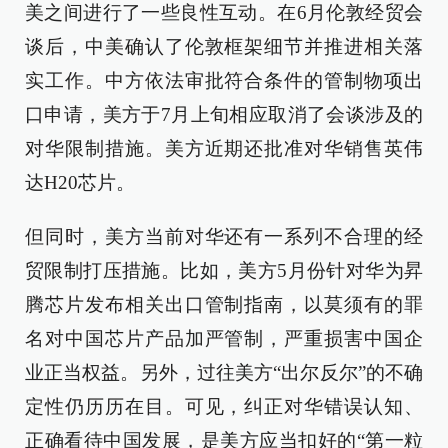
美之间进行了一些良性互动。在6月伦敦经贸会
谈后，中美确认了伦敦框架细节并推进相关落
实工作。中方依法审批符合条件的管制物项出
口申请，美方于7月上旬相应取消了会谈涉及的
对华限制措施。美方近期还批准对华销售英伟
达H20芯片。
但同时，美方当前对华还有一系列不合理的经
贸限制打压措施。比如，美方5月份针对华为昇
腾芯片发布相关出口管制指南，以莫须有的罪
名对中国芯片产品加严管制，严重损害中国企
业正当权益。另外，过往美方“出尔反尔”的不确
定性仍历历在目。可见，纠正对华错误认知、
正确看待中国发展，是美方应当扣好的“第一粒