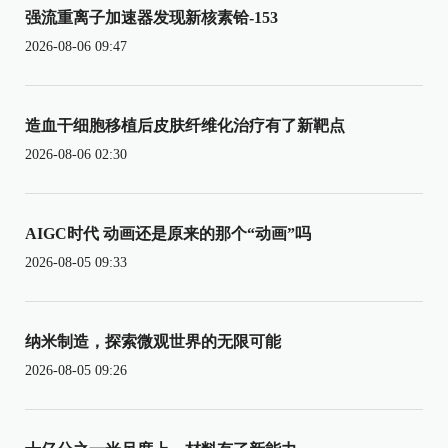
强流重离子加速器发现新核素铪-153
2026-08-06 09:47
造血干细胞移植后皮肤纤维化治疗有了新靶点
2026-08-06 02:30
AIGC时代 动画还是原来的那个“动画”吗
2026-08-05 09:33
纳米制造，探索微观世界的无限可能
2026-08-05 09:26