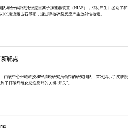
团队与合作者依托强流重离子加速器装置（HIAF），成功产生并鉴别了稀
的铋-209束流轰击石墨靶，通过弹核碎裂反应产生放射性核素。
了新靶点
，由该中心张曦教授和宋清晓研究员领衔的研究团队，首次揭示了皮肤慢
找到了打破纤维化恶性循环的关键“开关”。
”吗