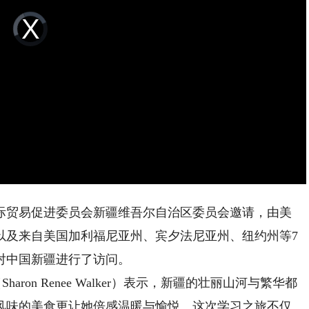
Video
Player
is
loading.
贸易促进委员会新疆维吾尔自治区委员会邀请，由美
以及来自美国加利福尼亚州、宾夕法尼亚州、纽约州等7
对中国新疆进行了访问。
on Renee Walker）表示，新疆的壮丽山河与繁华都
风味的美食更让她倍感温暖与愉悦。这次学习之旅不仅