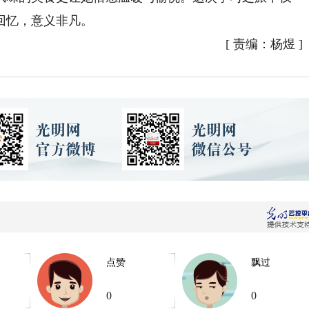
回忆，意义非凡。
[
责编：杨煜
]
点赞
飘过
0
0