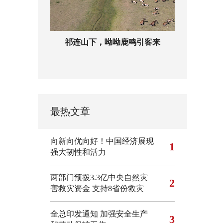
祁连山下，呦呦鹿鸣引客来
最热文章
向新向优向好！中国经济展现
1
强大韧性和活力
两部门预拨3.3亿中央自然灾
2
害救灾资金 支持8省份救灾
全总印发通知 加强安全生产
3