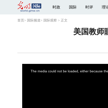
时政
国际
时评
理
首页
>
国际频道
>
国际观察
>
正文
美国教师
This
is
a
The media could not be loaded, either because the 
modal
window.