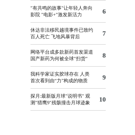
"有共鸣的故事"让年轻人奔向
6
影院
"电影+"激发新活力
休达非法移民越境事件已致约
7
百人死亡
飞地风暴背后
网络平台成多款新药首发渠道
8
国产新药为何被全球"扫货"
我科学家证实胶球存在 人类
9
首次看到由“力”构成的物质
探月:最新版月球"说明书"
观
10
测"猎鹰9"残骸撞击月球迹象