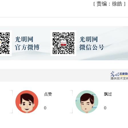
[
责编：徐皓
]
点赞
飘过
0
0