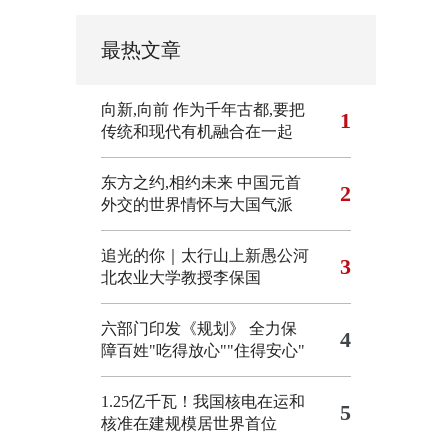
最热文章
向新,向前
作为千年古都,要把
1
传统和现代有机融合在一起
东方之约,相约未来 中国元首
2
外交的世界情怀与大国气派
追光的你｜太行山上新愚公河
3
北农业大学教授李保国
六部门印发《规划》 全力保
4
障百姓"吃得放心""住得安心"
1.25亿千瓦！我国核电在运和
5
核准在建规模居世界首位