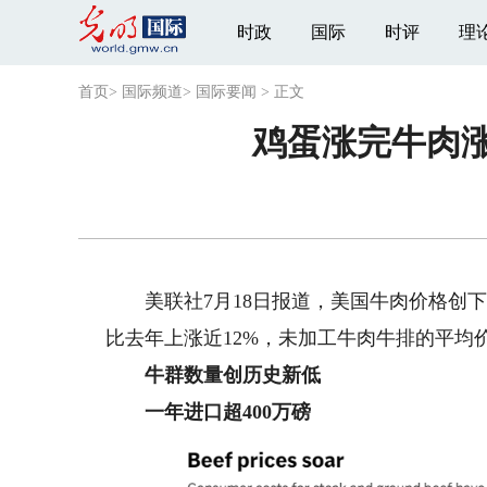
时政
国际
时评
理
首页
>
国际频道
>
国际要闻
>
正文
鸡蛋涨完牛肉涨
美联社7月18日报道，美国牛肉价格创下
比去年上涨近12%，未加工牛肉牛排的平均
牛群数量创历史新低
一年进口超400万磅