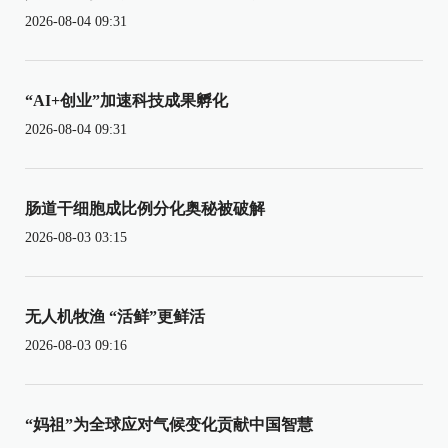
2026-08-04 09:31
“AI+创业”加速科技成果孵化
2026-08-04 09:31
肠道干细胞成比例分化奥秘被破解
2026-08-03 03:15
无人机牧渔 “活鲜”更鲜活
2026-08-03 09:16
“妈祖”为全球应对气候变化贡献中国智慧