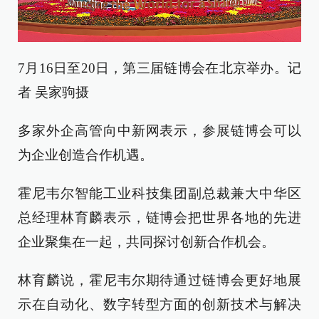
7月16日至20日，第三届链博会在北京举办。记
者 吴家驹摄
多家外企高管向中新网表示，参展链博会可以
为企业创造合作机遇。
霍尼韦尔智能工业科技集团副总裁兼大中华区
总经理林育麟表示，链博会把世界各地的先进
企业聚集在一起，共同探讨创新合作机会。
林育麟说，霍尼韦尔期待通过链博会更好地展
示在自动化、数字转型方面的创新技术与解决