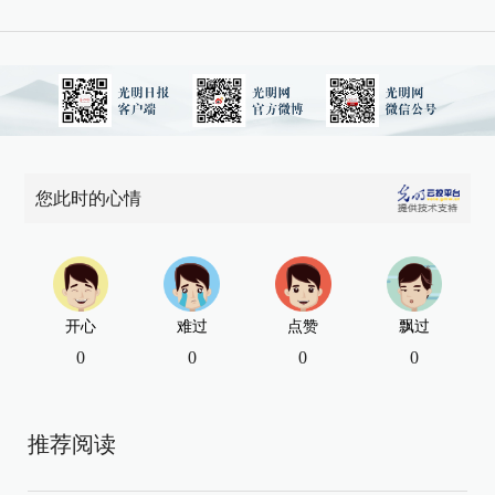
您此时的心情
开心
难过
点赞
飘过
0
0
0
0
推荐阅读