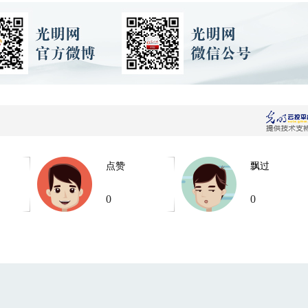
点赞
飘过
0
0