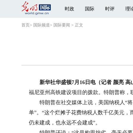
时政
国际
时评
理
首页
>
国际频道
>
国际要闻
>
正文
新华社华盛顿7月16日电（记者 颜亮 高
福尼亚州高铁建设项目的拨款。特朗普称，联邦
特朗普在社交媒体上说，美国纳税人“将正
单”。“这个烂摊子花费纳税人数千亿美元
仍未建成，也永远不会建成”。
特朗普还说：“这是构思拙劣、毫无必要的