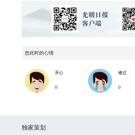
您此时的心情
开心
难过
0
0
独家策划