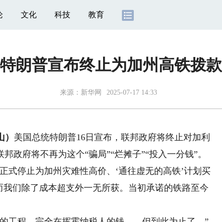
论
文化
科技
教育
特朗普宣布终止为加州高铁拨款
来源：
新华网
2025-07-17 14:33
山）
美国总统特朗普16日宣布，联邦政府将终止对加利
政府将不再为这个“骗局”“烂摊子”“投入一分钱”。
式停止为加州灾难性高价、‘通往虚无的高铁’计划买
，而我们除了成本超支外一无所获。当初承诺的铁路至今
工程，完全在挥霍纳税人的钱——但到此为止了。”