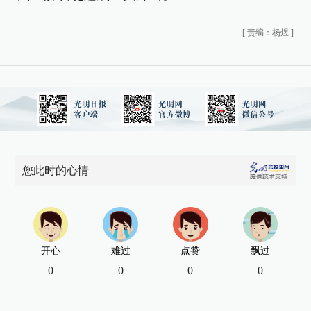
[
责编：杨煜
]
您此时的心情
开心
难过
点赞
飘过
0
0
0
0