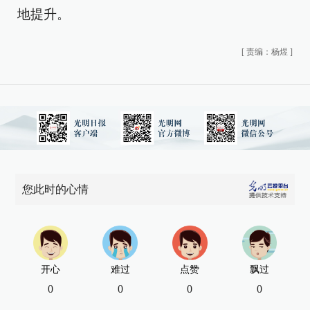
地提升。
[
责编：杨煜
]
您此时的心情
开心
难过
点赞
飘过
0
0
0
0