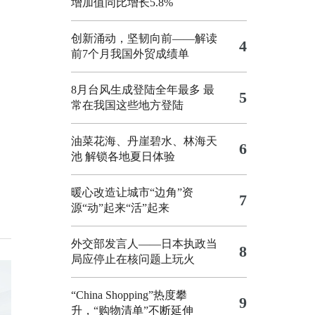
增加值同比增长5.8%
创新涌动，坚韧向前——解读
4
前7个月我国外贸成绩单
8月台风生成登陆全年最多 最
5
常在我国这些地方登陆
油菜花海、丹崖碧水、林海天
6
池 解锁各地夏日体验
暖心改造让城市“边角”资
7
源“动”起来“活”起来
外交部发言人——日本执政当
8
局应停止在核问题上玩火
“China Shopping”热度攀
9
升，“购物清单”不断延伸