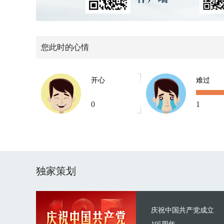
您此时的心情
开心
难过
0
1
独家策划
庆祝中国共产党成立