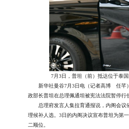
7月3日，普坦（前）抵达位于泰
新华社曼谷7月3日电（记者高博 任芊）
政部长普坦在总理佩通坦被宪法法院暂停行
总理府发言人集拉育通报说，内阁会议依
理候补人选。3日的内阁决议宣布普坦为第一
二顺位。