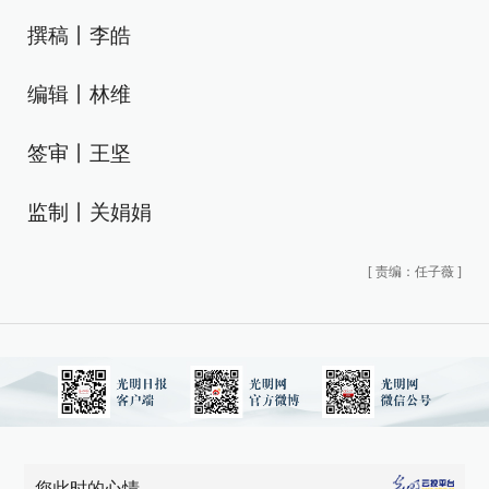
撰稿丨李皓
编辑丨林维
签审丨王坚
监制丨关娟娟
[
责编：任子薇
]
您此时的心情