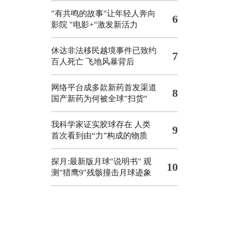
"有共鸣的故事"让年轻人奔向
6
影院
"电影+"激发新活力
休达非法移民越境事件已致约
7
百人死亡
飞地风暴背后
网络平台成多款新药首发渠道
8
国产新药为何被全球"扫货"
我科学家证实胶球存在 人类
9
首次看到由“力”构成的物质
探月:最新版月球"说明书"
观
10
测"猎鹰9"残骸撞击月球迹象