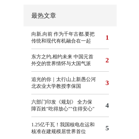
最热文章
向新,向前
作为千年古都,要把
1
传统和现代有机融合在一起
东方之约,相约未来 中国元首
2
外交的世界情怀与大国气派
追光的你｜太行山上新愚公河
3
北农业大学教授李保国
六部门印发《规划》 全力保
4
障百姓"吃得放心""住得安心"
1.25亿千瓦！我国核电在运和
5
核准在建规模居世界首位