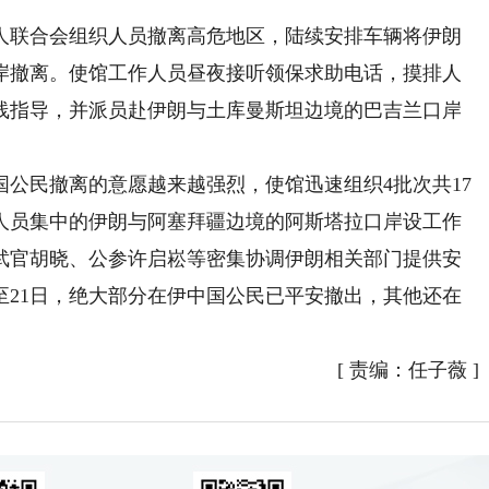
联合会组织人员撤离高危地区，陆续安排车辆将伊朗
岸撤离。使馆工作人员昼夜接听领保求助电话，摸排人
线指导，并派员赴伊朗与土库曼斯坦边境的巴吉兰口岸
民撤离的意愿越来越强烈，使馆迅速组织4批次共17
人员集中的伊朗与阿塞拜疆边境的阿斯塔拉口岸设工作
武官胡晓、公参许启崧等密集协调伊朗相关部门提供安
至21日，绝大部分在伊中国公民已平安撤出，其他还在
[
责编：任子薇
]