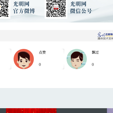
点赞
飘过
0
0