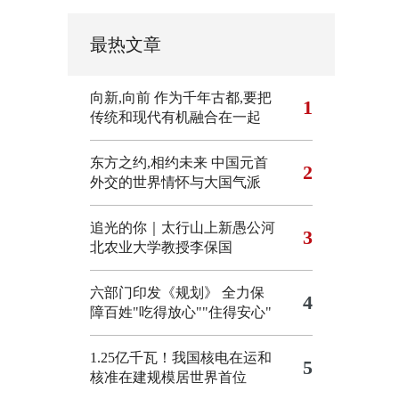
最热文章
向新,向前
作为千年古都,要把
1
传统和现代有机融合在一起
东方之约,相约未来 中国元首
2
外交的世界情怀与大国气派
追光的你｜太行山上新愚公河
3
北农业大学教授李保国
六部门印发《规划》 全力保
4
障百姓"吃得放心""住得安心"
1.25亿千瓦！我国核电在运和
5
核准在建规模居世界首位