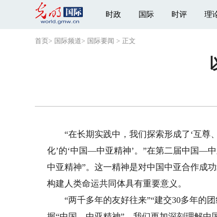
时政
国际
时评
理
首页
>
国际频道
>
国际要闻
>
正文
“在长期实践中，我们探索形成了‘互尊、
化’的‘中国—中亚精神’。”在第二届中国
中亚精神”。这一精神是对中国中亚合作成
构建人类命运共同体具有重要意义。
“两千多年的友好往来”“建交30多年的团
握“中国—中亚精神”，我们更加深刻理解