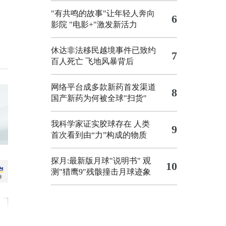
"有共鸣的故事"让年轻人奔向
6
影院
"电影+"激发新活力
休达非法移民越境事件已致约
7
百人死亡
飞地风暴背后
网络平台成多款新药首发渠道
8
国产新药为何被全球"扫货"
我科学家证实胶球存在 人类
9
首次看到由“力”构成的物质
探月:最新版月球"说明书"
观
10
测"猎鹰9"残骸撞击月球迹象