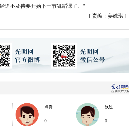
经迫不及待要开始下一节舞蹈课了。”
[
责编：姜姝琪
]
点赞
飘过
0
0