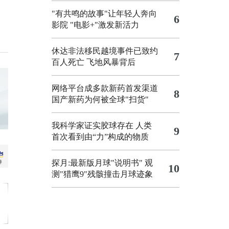
"有共鸣的故事"让年轻人奔向
6
影院
"电影+"激发新活力
休达非法移民越境事件已致约
7
百人死亡
飞地风暴背后
网络平台成多款新药首发渠道
8
国产新药为何被全球"扫货"
我科学家证实胶球存在 人类
9
首次看到由“力”构成的物质
探月:最新版月球"说明书"
观
10
测"猎鹰9"残骸撞击月球迹象