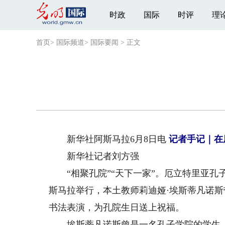
时政
国际
时评
理
首页
>
国际频道
>
国际要闻
>
正文
新华社阿斯马拉6月8日电
记者手记｜在
新华社记者刘方强
“相聚孔院”“天下一家”。厄立特里亚孔子
斯马拉举行，本土教师莉迪娅·埃斯蒂凡诺
书法表演，为孔院生日送上祝福。
埃斯蒂凡诺斯曾是一名孔子学院的学生，