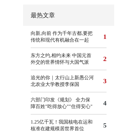
最热文章
向新,向前
作为千年古都,要把
1
传统和现代有机融合在一起
东方之约,相约未来 中国元首
2
外交的世界情怀与大国气派
追光的你｜太行山上新愚公河
3
北农业大学教授李保国
六部门印发《规划》 全力保
4
障百姓"吃得放心""住得安心"
1.25亿千瓦！我国核电在运和
5
核准在建规模居世界首位