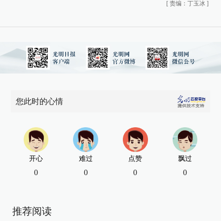
[
责编：丁玉冰
]
您此时的心情
开心
难过
点赞
飘过
0
0
0
0
推荐阅读