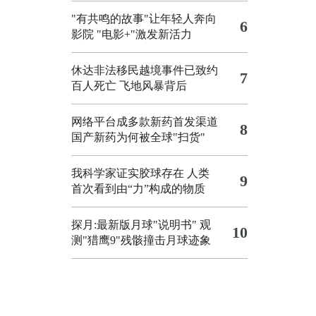
"有共鸣的故事"让年轻人奔向
6
影院
"电影+"激发新活力
休达非法移民越境事件已致约
7
百人死亡
飞地风暴背后
网络平台成多款新药首发渠道
8
国产新药为何被全球"扫货"
我科学家证实胶球存在 人类
9
首次看到由“力”构成的物质
探月:最新版月球"说明书"
观
10
测"猎鹰9"残骸撞击月球迹象