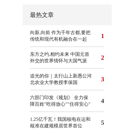
最热文章
向新,向前
作为千年古都,要把
1
传统和现代有机融合在一起
东方之约,相约未来 中国元首
2
外交的世界情怀与大国气派
追光的你｜太行山上新愚公河
3
北农业大学教授李保国
六部门印发《规划》 全力保
4
障百姓"吃得放心""住得安心"
1.25亿千瓦！我国核电在运和
5
核准在建规模居世界首位