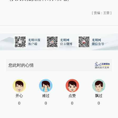
[
责编：王蕾
]
您此时的心情
开心
难过
点赞
飘过
0
0
0
0