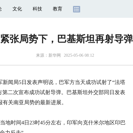
论
文化
科技
教育
紧张局势下，巴基斯坦再射导弹
来源：
新华网
2025-05-06 08:12
新闻局5日发表声明说，巴军方当天成功试射了“法塔
军方第二次宣布成功试射导弹。巴基斯坦外交部同日发表
报有关南亚局势的最新进展。
地时间4日23时45分左右，印军向克什米尔地区印巴
全力反击”。