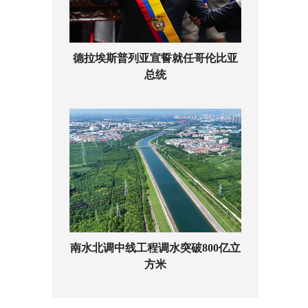
德拉埃斯普列亚宣誓就任哥伦比亚
总统
南水北调中线工程调水突破800亿立
方米