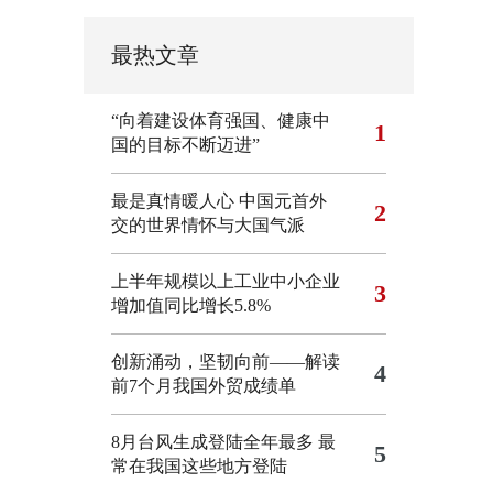
最热文章
“向着建设体育强国、健康中
1
国的目标不断迈进”
最是真情暖人心 中国元首外
2
交的世界情怀与大国气派
上半年规模以上工业中小企业
3
增加值同比增长5.8%
创新涌动，坚韧向前——解读
4
前7个月我国外贸成绩单
8月台风生成登陆全年最多 最
5
常在我国这些地方登陆