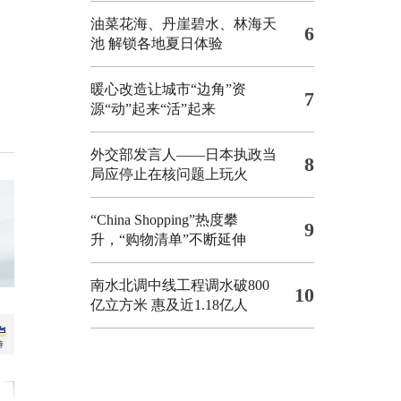
油菜花海、丹崖碧水、林海天
6
池 解锁各地夏日体验
暖心改造让城市“边角”资
7
源“动”起来“活”起来
外交部发言人——日本执政当
8
局应停止在核问题上玩火
“China Shopping”热度攀
9
升，“购物清单”不断延伸
南水北调中线工程调水破800
10
亿立方米 惠及近1.18亿人