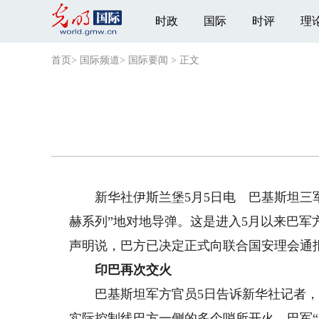
时政
国际
时评
理
首页
>
国际频道
>
国际要闻
>
正文
新华社伊斯兰堡5月5日电 巴基斯坦三军
赫系列”地对地导弹。这是进入5月以来巴
声明说，巴方已决定正式向联合国安理会通
印巴再次交火
巴基斯坦军方官员5日告诉新华社记者，当
实际控制线巴方一侧的多个哨所开火，巴军“