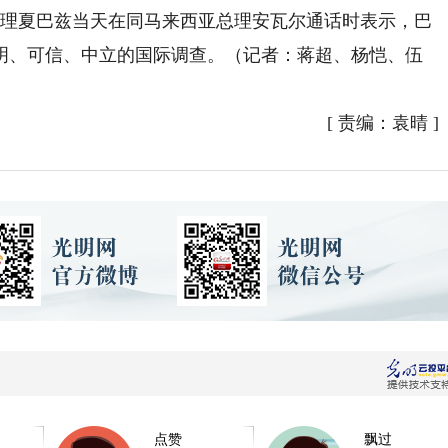
理夏巴兹当天在同马来西亚总理安瓦尔通话时表示，巴
明、可信、中立的国际调查。（记者：蒋超、杨恺、伍
[
责编：袁晴
]
点赞
飘过