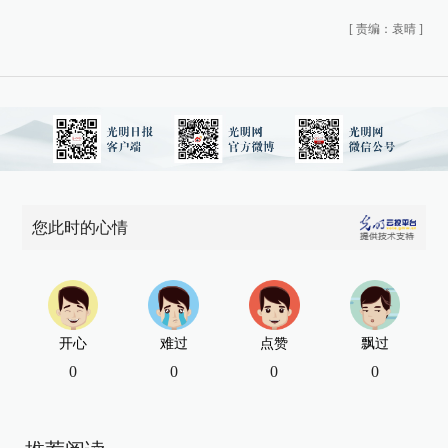
[
责编：袁晴
]
您此时的心情
开心
难过
点赞
飘过
0
0
0
0