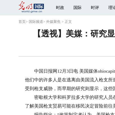
时政
国际
时评
理
首页
>
国际频道
>
外媒聚焦
>
正文
【透视】美媒：研究显
中国日报网12月3日电 美国媒体ohiocapi
他们中的许多人是在逃离由美国流入枪支所
受到枪支威胁，而早期的研究则显示，这些
密歇根大学和科罗拉多大学的研究人员在《
了解美国枪支贸易可能在移民决定冒险前往
报告指出：“政策制定者认为，美国枪支引