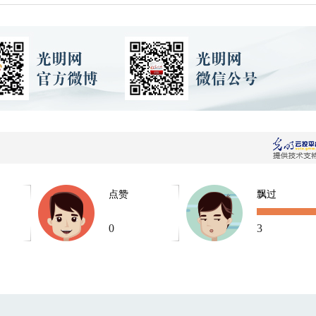
点赞
飘过
0
3