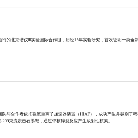
领衔的北京谱仪Ⅲ实验国际合作组，历经15年实验研究，首次证明一类全
团队与合作者依托强流重离子加速器装置（HIAF），成功产生并鉴别了稀
的铋-209束流轰击石墨靶，通过弹核碎裂反应产生放射性核素。