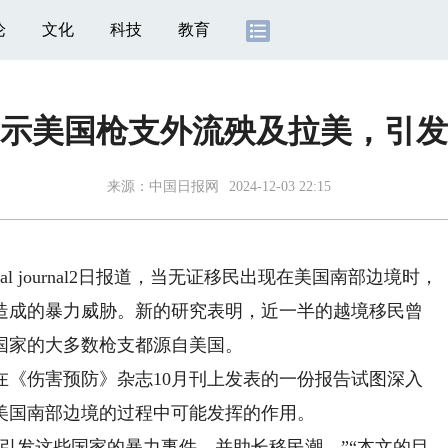
论
文化
科技
教育
示美国枪支外流殃及拉美，引发
来源：
中国日报网
2024-12-03 22:15
tal journal2日报道，当无证移民出现在美国南部边境时，
造成的暴力威胁。新的研究表明，近一半的越境移民曾
国家的大多数枪支都源自美国。
伤害预防》杂志10月刊上发表的一份报告试图深入
美国南部边境的过程中可能发挥的作用。
发这些国家的暴力事件，并助长移民潮。”“本文的目