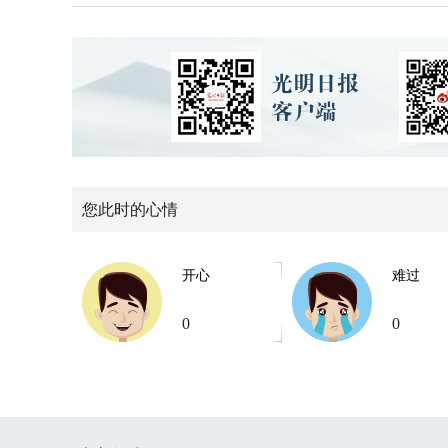
您此时的心情
开心
难过
0
0