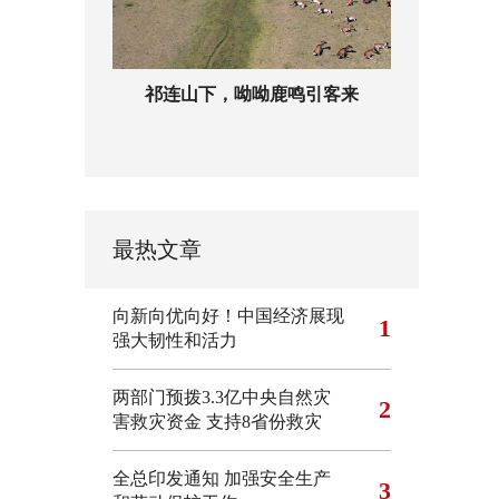
祁连山下，呦呦鹿鸣引客来
最热文章
向新向优向好！中国经济展现
1
强大韧性和活力
两部门预拨3.3亿中央自然灾
2
害救灾资金 支持8省份救灾
全总印发通知 加强安全生产
3