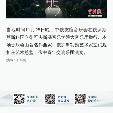
当地时间11月25日晚，中俄友谊音乐会在俄罗斯
当
莫斯科国立柴可夫斯基音乐学院大音乐厅举行。本
莫
场音乐会由著名作曲家、俄罗斯功勋艺术家左贞观
场
担任艺术总监，俄中青年交响乐团演奏。
担
[责编：丁玉冰]
[责