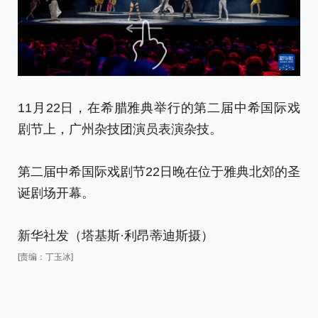
11月22日，在希腊雅典举行的第二届中希国际戏
1
剧节上，广州杂技团演员表演杂技。
剧
第二届中希国际戏剧节22日晚在位于雅典北郊的圣
第
诞剧场开幕。
诞
新华社发（塔基斯·利昂蒂迪斯摄）
新
[责编：丁玉冰]
[责