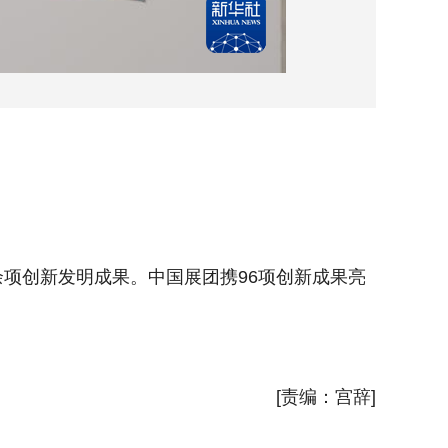
这是10
余项创新发明成果。中国展团携96项创新成果亮
26日至
相，成为
新华社
[责编：宫辞]