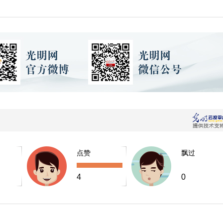
点赞
飘过
4
0