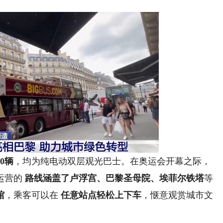
0辆
，均为纯电动双层观光巴士。在奥运会开幕之际，
运营的
路线涵盖了卢浮宫、巴黎圣母院、埃菲尔铁塔
等
馆
，乘客可以在
任意站点轻松上下车
，惬意观赏城市文