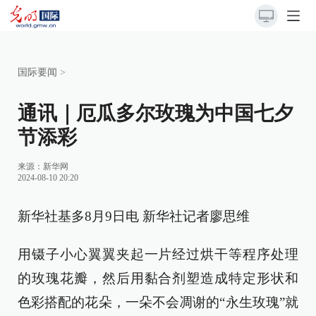
国际要闻
>
通讯｜厄瓜多尔玫瑰为中国七夕
节添彩
来源：
新华网
2024-08-10 20:20
新华社基多8月9日电 新华社记者廖思维
用镊子小心翼翼夹起一片经过烘干等程序处理
的玫瑰花瓣，然后用黏合剂塑造成特定形状和
色彩搭配的花朵，一朵不会凋谢的“永生玫瑰”就