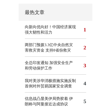
最热文章
向新向优向好！中国经济展现
1
强大韧性和活力
两部门预拨3.3亿中央自然灾
2
害救灾资金 支持8省份救灾
全总印发通知 加强安全生产
3
和劳动保护工作
我对美涉华消极措施实施反制
4
首例对外贸易国家安全调查
信息战凸显美伊局势胶着
伊
5
朗称与阿曼接近达成协议