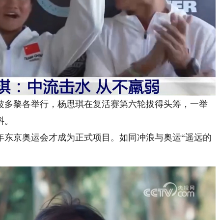
多黎各举行，杨思琪在复活赛第六轮拔得头筹，一举
抖。
年东京奥运会才成为正式项目。如同冲浪与奥运“遥远的