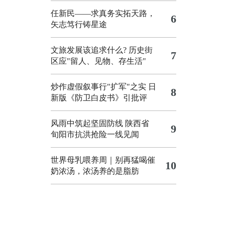
任新民——求真务实拓天路，
6
矢志笃行铸星途
文旅发展该追求什么?
历史街
7
区应"留人、见物、存生活"
炒作虚假叙事行"扩军"之实
日
8
新版《防卫白皮书》引批评
风雨中筑起坚固防线 陕西省
9
旬阳市抗洪抢险一线见闻
世界母乳喂养周｜别再猛喝催
10
奶浓汤，浓汤养的是脂肪