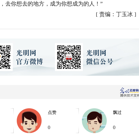
去你想去的地方，成为你想成为的人！”
[
责编：丁玉冰
]
点赞
飘过
0
0