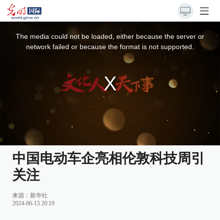
This
is
a
The media could not be loaded, either because the server or
modal
window.
network failed or because the format is not supported.
中国电动车企亮相伦敦科技周引
关注
来源：
新华社
2024-06-13 20:19