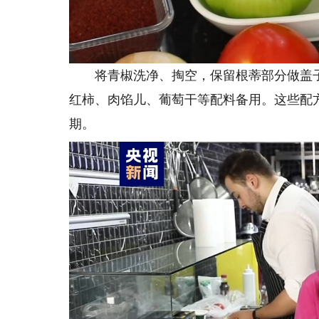
将青椒洗净、掏空，保留根蒂部分做盖子
红柿、肉馅儿、葡萄干等配料备用。这些配方
期。