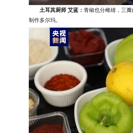
土耳其厨师
艾蓝：
青椒也分雌雄，三瓣
制作多尔玛。