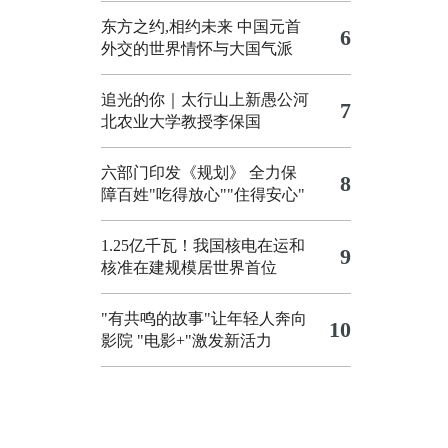
东方之约,相约未来 中国元首
6
外交的世界情怀与大国气派
追光的你｜太行山上新愚公河
7
北农业大学教授李保国
六部门印发《规划》 全力保
8
障百姓"吃得放心""住得安心"
1.25亿千瓦！我国核电在运和
9
核准在建规模居世界首位
"有共鸣的故事"让年轻人奔向
10
影院
"电影+"激发新活力