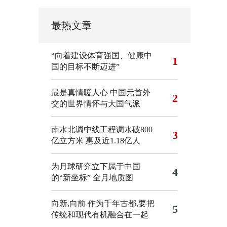
最热文章
“向着建设体育强国、健康中
1
国的目标不断迈进”
最是真情暖人心 中国元首外
2
交的世界情怀与大国气派
南水北调中线工程调水破800
3
亿立方米 惠及近1.18亿人
为月球研究立下属于中国
4
的“新坐标”
全月地质图
向新,向前
作为千年古都,要把
5
传统和现代有机融合在一起