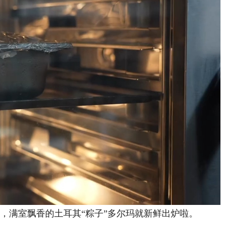
钟，满室飘香的土耳其“粽子”多尔玛就新鲜出炉啦。