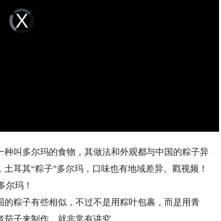
Video
Player
is
loading.
种叫多尔玛的食物，其做法和外观都与中国的粽子异
，土耳其“粽子”多尔玛，口味也有地域差异。戳视频！
多尔玛！
国的粽子有些相似，不过不是用粽叶包裹，而是用青
者茄子来制作，就非常有讲究。