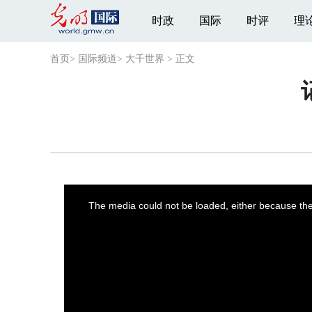
时政
国际
时评
理
首页
>
国际频道
>
大千世界
>
正文
This
is
a
The media could not be loaded, either because the 
modal
window.