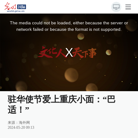
This
is
a
The media could not be loaded, either because the server or
modal
window.
network failed or because the format is not supported.
驻华使节爱上重庆小面：“巴
适！”
来源：
海外网
2024-05-20 09:13