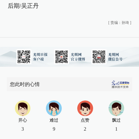
后期/吴正丹
[
责编：孙琦
]
您此时的心情
开心
难过
点赞
飘过
3
9
2
1