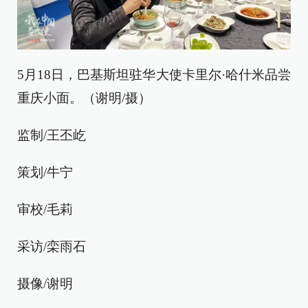
5月18日，巴基斯坦驻华大使卡里尔·哈什米品尝
重庆小面。（谢明/摄）
监制/王丕屹
策划/牛宁
审校/毛莉
采访/栾雨石
摄像/谢明