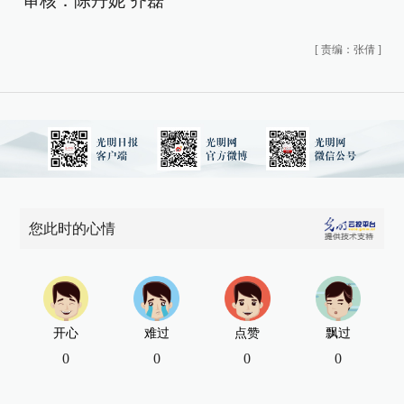
审核：陈丹妮 齐磊
[
责编：张倩
]
您此时的心情
开心
难过
点赞
飘过
0
0
0
0