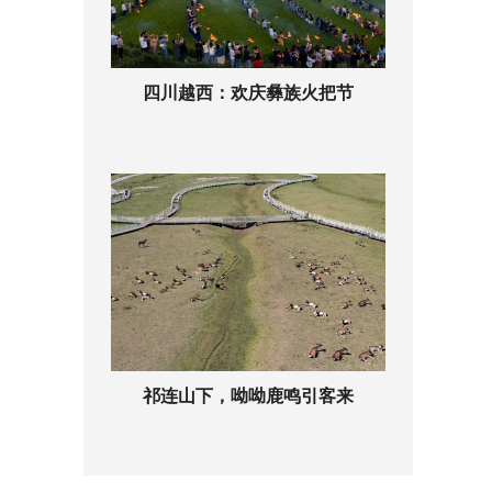
四川越西：欢庆彝族火把节
祁连山下，呦呦鹿鸣引客来