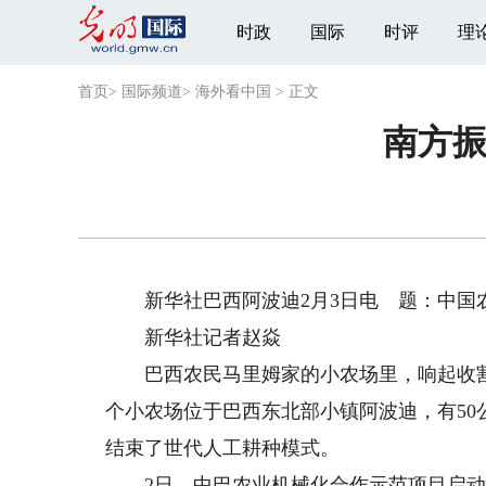
时政
国际
时评
理
首页
>
国际频道
>
海外看中国
>
正文
南方
新华社巴西阿波迪2月3日电 题：中国
新华社记者赵焱
巴西农民马里姆家的小农场里，响起收割
个小农场位于巴西东北部小镇阿波迪，有5
结束了世代人工耕种模式。
2日，中巴农业机械化合作示范项目启动仪