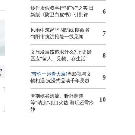
炒作虚假叙事行"扩军"之实
日
6
新版《防卫白皮书》引批评
风雨中筑起坚固防线 陕西省
7
旬阳市抗洪抢险一线见闻
文旅发展该追求什么?
历史街
8
区应"留人、见物、存生活"
[带你一起看大展]
当影视与文
9
物相遇 沉浸式品读千年吴越
暑期峡谷漂流、野外溯溪
10
等"清凉"项目火热 游玩还需冷
静