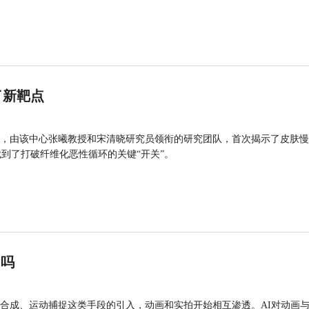
了新靶点
，由该中心张曦教授和宋清晓研究员领衔的研究团队，首次揭示了皮肤慢
找到了打破纤维化恶性循环的关键“开关”。
”吗
合成、运动捕捉这类手段的引入，动画和实拍开始相互渗透。AI对动画