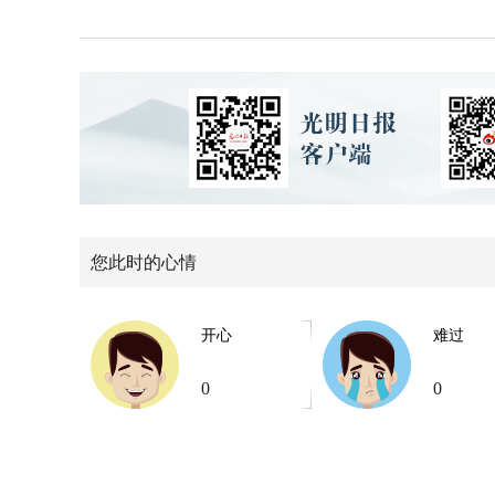
您此时的心情
开心
难过
0
0