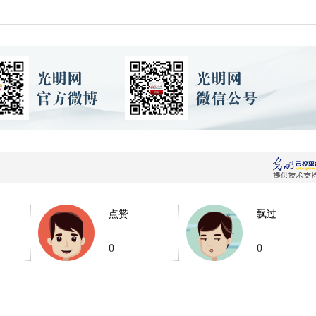
点赞
飘过
0
0