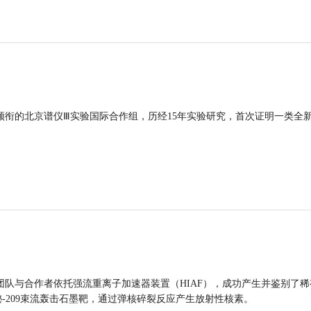
领衔的北京谱仪Ⅲ实验国际合作组，历经15年实验研究，首次证明一类全
团队与合作者依托强流重离子加速器装置（HIAF），成功产生并鉴别了稀
的铋-209束流轰击石墨靶，通过弹核碎裂反应产生放射性核素。