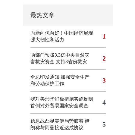
最热文章
向新向优向好！中国经济展现
1
强大韧性和活力
两部门预拨3.3亿中央自然灾
2
害救灾资金 支持8省份救灾
全总印发通知 加强安全生产
3
和劳动保护工作
我对美涉华消极措施实施反制
4
首例对外贸易国家安全调查
信息战凸显美伊局势胶着
伊
5
朗称与阿曼接近达成协议