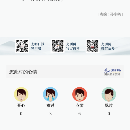
[
责编：孙宗鹤
]
您此时的心情
开心
难过
点赞
飘过
0
3
6
0