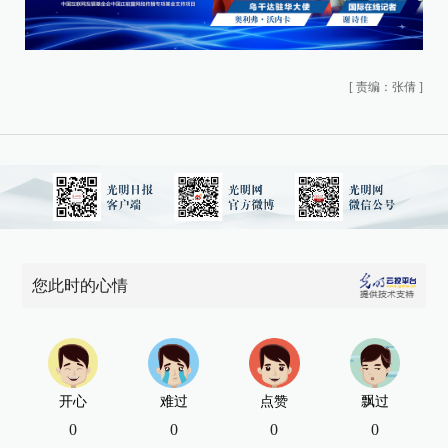
[
责编：张倩
]
您此时的心情
开心
难过
点赞
飘过
0
0
0
0