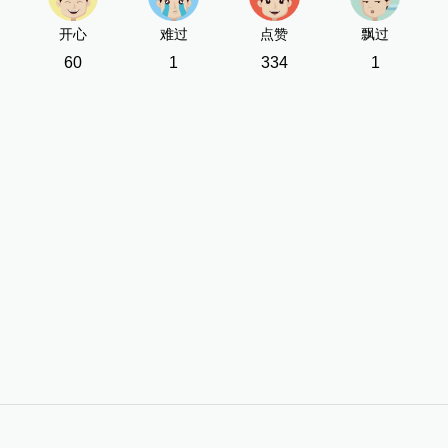
开心
难过
点赞
飘过
60
1
334
1