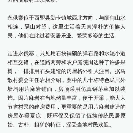
力的佤族村庄永俄寨。
永俄寨位于西盟县勐卡镇城西北方向，与缅甸山水
相连，隔山对望，这里生活着天真淳朴的佤族人
民，他们在此过着安居乐业、繁荣多姿的生活。
走进永俄寨，只见用石块铺砌的弹石路和水泥小道
相互交错，在道路两旁和农户庭院周边种了许多果
树，一排排用石头建造的房屋格外引人注目。据马
散村委会主任岩相介绍，寨中的几十栋特色民居外
墙均用片麻岩铺面，房顶采用仿真铝茅草加以装
饰。因片麻岩在当地储量丰富，便于开采，能大大
节省村民的建房费用，更重要的是用片麻岩建造的
房屋冬暖夏凉，既环保又保留了佤族传统民居原
始、古朴、粗犷的特征，深受当地村民欢迎。