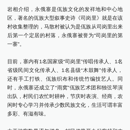
岩相介绍，永俄寨是佤族文化的发祥地和中心地
区，著名的佤族大型叙事史诗《司岗里》就是在该
村收集整理的，马散村被认为是佤族从司岗里出来
后第一个定居的村落，永俄寨被誉为“司岗里的第
一寨”。
目前，寨内有1名国家级“司岗里”传唱传承人、1名
省级民间文化传承人、1名县级“木鼓舞”传承人，
还有手工打铁、佤族织布和传统竹编技艺人。同
时，永俄寨还成立了“雨窝”佤族艺术团和独弦琴演
出队，村民们农忙时耕种，节庆时表演、经商，农
闲时专心学习并传承少数民族文化，生活可谓丰富
多彩、有滋有味。