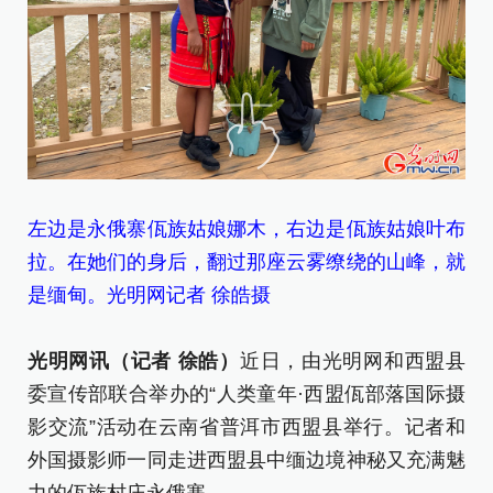
图
左边是永俄寨佤族姑娘娜木，右边是佤族姑娘叶布
者
拉。在她们的身后，翻过那座云雾缭绕的山峰，就
[责
是缅甸。光明网记者 徐皓摄
光明网讯（记者 徐皓）
近日，由光明网和西盟县
委宣传部联合举办的“人类童年·西盟佤部落国际摄
影交流”活动在云南省普洱市西盟县举行。记者和
外国摄影师一同走进西盟县中缅边境神秘又充满魅