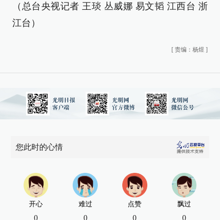
（总台央视记者 王琰 丛威娜 易文韬 江西台 浙
江台）
[
责编：杨煜
]
您此时的心情
开心
难过
点赞
飘过
0
0
0
0