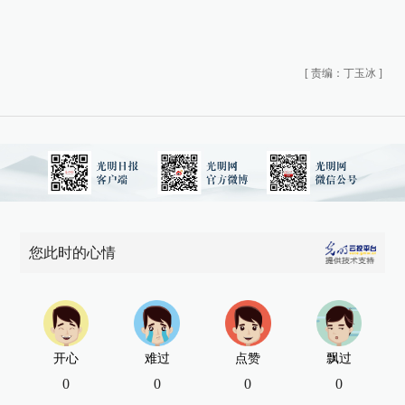
[
责编：丁玉冰
]
您此时的心情
开心
难过
点赞
飘过
0
0
0
0