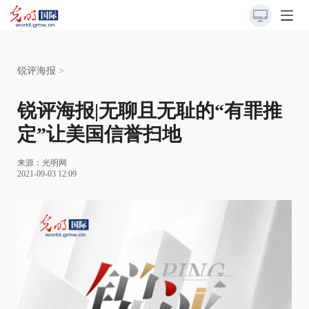
锐评海报
>
锐评海报|无聊且无耻的“有罪推
定”让美国信誉扫地
来源：
光明网
2021-09-03 12:09