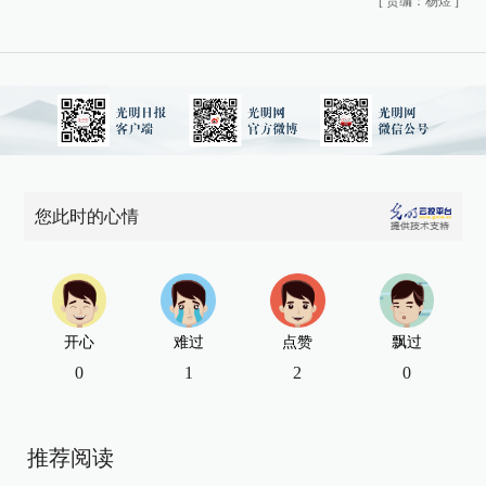
[
责编：杨煜
]
您此时的心情
开心
难过
点赞
飘过
0
1
2
0
推荐阅读