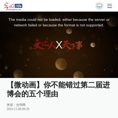
This
is
a
The media could not be loaded, either because the server or
modal
window.
network failed or because the format is not supported.
【微动画】你不能错过第二届进
博会的五个理由
来源：
光明网
2019-11-06 09:29