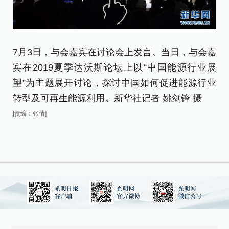
7
宾
7月3日，与会嘉宾在讨论会上发言。当日，与会嘉
望
宾在2019夏季达沃斯论坛上以“中国能源行业展
转
望”为主题展开讨论，探讨中国如何促进能源行业
[责
转型及可再生能源利用。新华社记者 姚剑锋 摄
[责编：张倩]