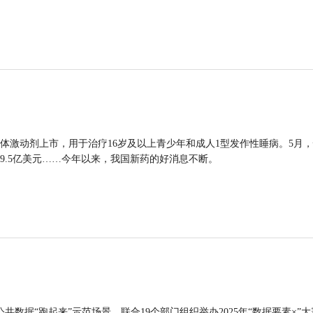
体激动剂上市，用于治疗16岁及以上青少年和成人1型发作性睡病。5月
9.5亿美元……今年以来，我国新药的好消息不断。
公共数据“跑起来”示范场景，联合19个部门组织举办2025年“数据要素×”大