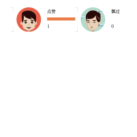
点赞
飘过
1
0