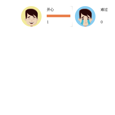
开心
难过
1
0